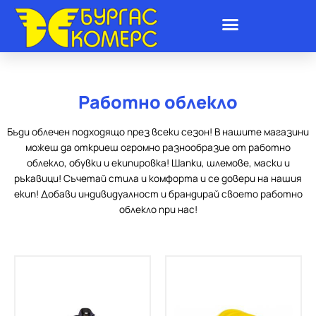
Skip
to
content
Работно облекло
Бъди облечен подходящо през всеки сезон! В нашите магазини
можеш да откриеш огромно разнообразие от работно
облекло, обувки и екипировка! Шапки, шлемове, маски и
ръкавици! Съчетай стила и комфорта и се довери на нашия
екип! Добави индивидуалност и брандирай своето работно
облекло при нас!