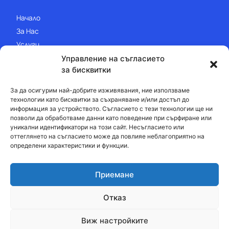
Начало
За Нас
Услуги
Продукти
Управление на съгласието
за бисквитки
Галерия
Контакти
За да осигурим най-добрите изживявания, ние използваме
технологии като бисквитки за съхраняване и/или достъп до
Контакти
информация за устройството. Съгласието с тези технологии ще ни
позволи да обработваме данни като поведение при сърфиране или
+35956/84 44 53
уникални идентификатори на този сайт. Несъгласието или
оттеглянето на съгласието може да повлияе неблагоприятно на
+35956/84 51 60
определени характеристики и функции.
burgascomers@abv.bg
Приемане
Политика за поверителност
Отказ
Изработка на уеб сайт
–
WebsiteBuilderBG
Виж настройките